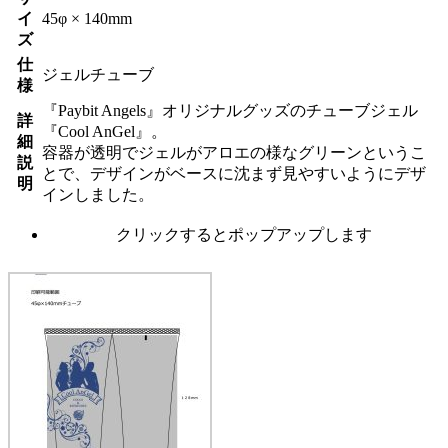
イ
45φ × 140mm
ズ
仕
ジェルチューブ
様
『Paybit Angels』オリジナルグッズのチューブジェル
詳
『Cool AnGel』。
細
容器が透明でジェルがアロエの様なグリーンというこ
説
とで、デザインがベースに沈まず見やすいようにデザ
明
インしました。
クリックするとポップアップします