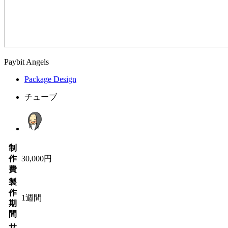
Paybit Angels
Package Design
チューブ
制
作
30,000円
費
製
作
1週間
期
間
サ